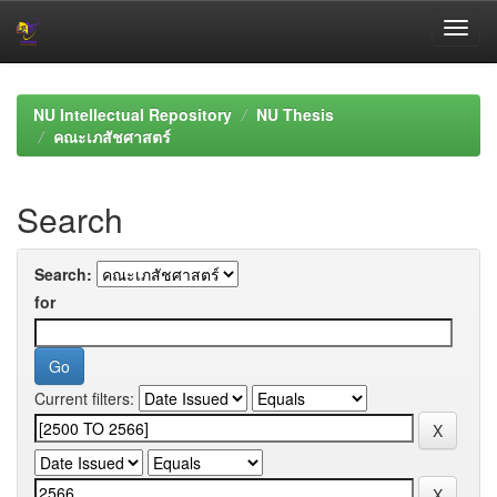
Skip
navigation
NU Intellectual Repository
NU Thesis
คณะเภสัชศาสตร์
Search
Search:
for
Current filters: