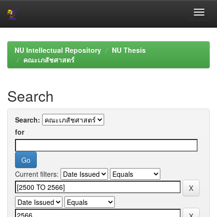
Skip
navigation
NU Intellectual Repository
NU Thesis
คณะเภสัชศาสตร์
Search
Search:
for
Current filters: