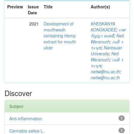
Preview
Issue
Title
Author(s)
Date
2021
Development of
KHESKANYA
mouthwash
KONGKADEE
;
เกศ
containing Hemp
กัญญา คงคดี
;
Neti
extract for mouth
Waranuch
;
เนติ ว
ulcer
ระนุช
;
Naresuan
University
;
Neti
Waranuch
;
เนติ ว
ระนุช
;
netiw@nu.ac.th
;
netiw@nu.ac.th
Discover
Subject
Anti-inflammation
1
Cannabis sativa L.
1