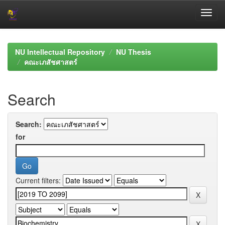
Skip
navigation
NU Intellectual Repository
NU Thesis
คณะเภสัชศาสตร์
Search
Search:
for
Current filters: