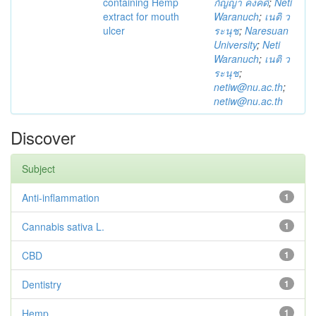
containing Hemp
กัญญา คงคดี
;
Neti
extract for mouth
Waranuch
;
เนติ ว
ulcer
ระนุช
;
Naresuan
University
;
Neti
Waranuch
;
เนติ ว
ระนุช
;
netiw@nu.ac.th
;
netiw@nu.ac.th
Discover
Subject
Anti-inflammation
1
Cannabis sativa L.
1
CBD
1
Dentistry
1
Hemp
1