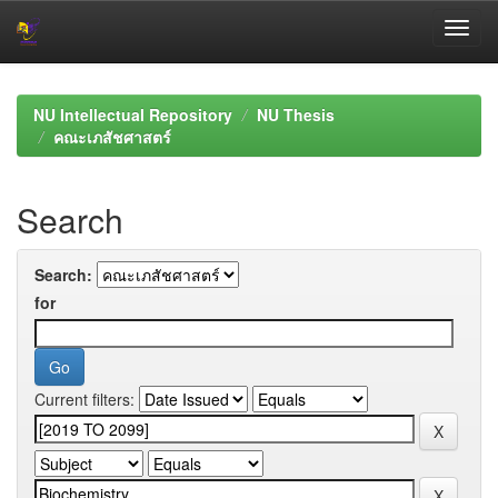
Skip
navigation
NU Intellectual Repository
NU Thesis
คณะเภสัชศาสตร์
Search
Search:
for
Current filters: