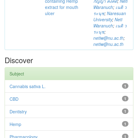
containing Hemp
กัญญา คงคดี
;
Neti
extract for mouth
Waranuch
;
เนติ ว
ulcer
ระนุช
;
Naresuan
University
;
Neti
Waranuch
;
เนติ ว
ระนุช
;
netiw@nu.ac.th
;
netiw@nu.ac.th
Discover
Subject
Cannabis sativa L.
1
CBD
1
Dentistry
1
Hemp
1
Pharmacology
1