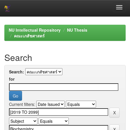
Skip
navigation
NU Intellectual Repository
NU Thesis
คณะเภสัชศาสตร์
Search
Search:
for
Current filters: