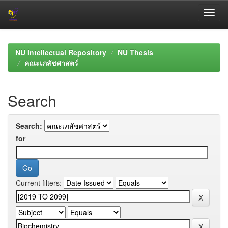
Skip
navigation
NU Intellectual Repository
NU Thesis
คณะเภสัชศาสตร์
Search
Search:
for
Current filters: