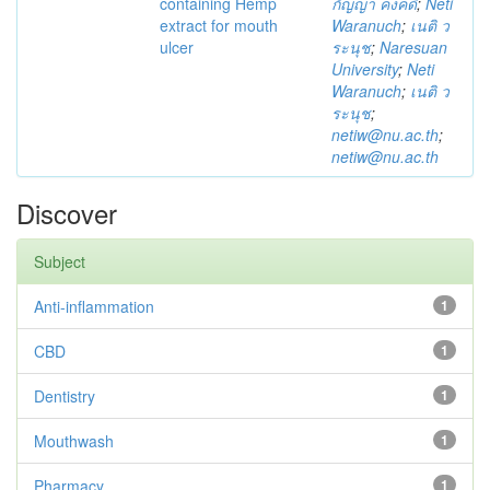
containing Hemp
กัญญา คงคดี
;
Neti
extract for mouth
Waranuch
;
เนติ ว
ulcer
ระนุช
;
Naresuan
University
;
Neti
Waranuch
;
เนติ ว
ระนุช
;
netiw@nu.ac.th
;
netiw@nu.ac.th
Discover
Subject
Anti-inflammation
1
CBD
1
Dentistry
1
Mouthwash
1
Pharmacy
1