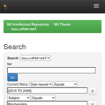
Skip
navigation
NU Intellectual Repository
NU Thesis
คณะเภสัชศาสตร์
Search
Search:
for
Current filters: