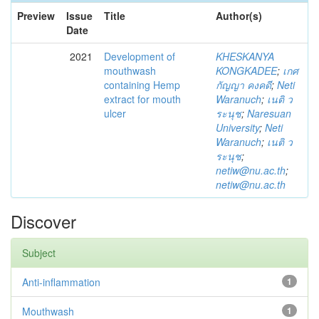
Preview
Issue
Title
Author(s)
Date
2021
Development of
KHESKANYA
mouthwash
KONGKADEE
;
เกศ
containing Hemp
กัญญา คงคดี
;
Neti
extract for mouth
Waranuch
;
เนติ ว
ulcer
ระนุช
;
Naresuan
University
;
Neti
Waranuch
;
เนติ ว
ระนุช
;
netiw@nu.ac.th
;
netiw@nu.ac.th
Discover
Subject
Anti-inflammation
1
Mouthwash
1