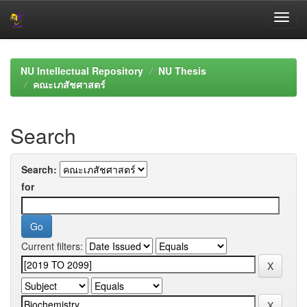
Skip
navigation
NU Intellectual Repository
NU Thesis
คณะเภสัชศาสตร์
Search
Search:
for
Current filters: