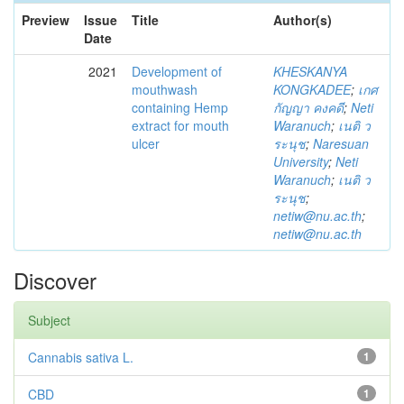
Preview
Issue
Title
Author(s)
Date
2021
Development of
KHESKANYA
mouthwash
KONGKADEE
;
เกศ
containing Hemp
กัญญา คงคดี
;
Neti
extract for mouth
Waranuch
;
เนติ ว
ulcer
ระนุช
;
Naresuan
University
;
Neti
Waranuch
;
เนติ ว
ระนุช
;
netiw@nu.ac.th
;
netiw@nu.ac.th
Discover
Subject
Cannabis sativa L.
1
CBD
1