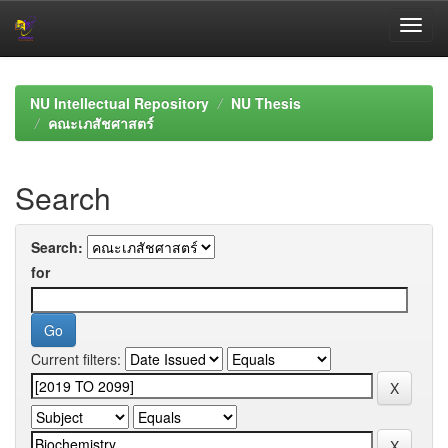
Skip
navigation
NU Intellectual Repository
NU Thesis
คณะเภสัชศาสตร์
Search
Search:
for
Current filters: