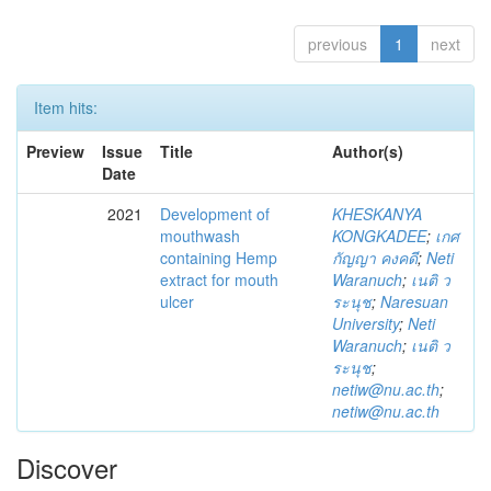
previous
1
next
Item hits:
Preview
Issue
Title
Author(s)
Date
2021
Development of
KHESKANYA
mouthwash
KONGKADEE
;
เกศ
containing Hemp
กัญญา คงคดี
;
Neti
extract for mouth
Waranuch
;
เนติ ว
ulcer
ระนุช
;
Naresuan
University
;
Neti
Waranuch
;
เนติ ว
ระนุช
;
netiw@nu.ac.th
;
netiw@nu.ac.th
Discover