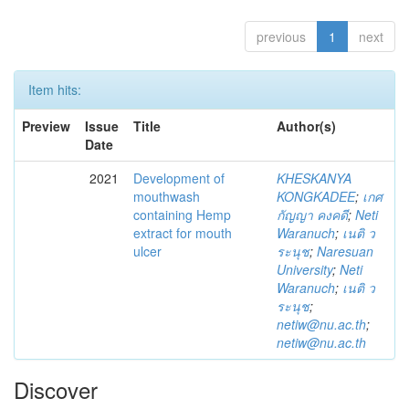
previous
1
next
Item hits:
Preview
Issue
Title
Author(s)
Date
2021
Development of
KHESKANYA
mouthwash
KONGKADEE
;
เกศ
containing Hemp
กัญญา คงคดี
;
Neti
extract for mouth
Waranuch
;
เนติ ว
ulcer
ระนุช
;
Naresuan
University
;
Neti
Waranuch
;
เนติ ว
ระนุช
;
netiw@nu.ac.th
;
netiw@nu.ac.th
Discover