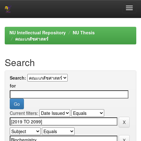
Skip
navigation
NU Intellectual Repository
NU Thesis
คณะเภสัชศาสตร์
Search
Search:
for
Current filters: