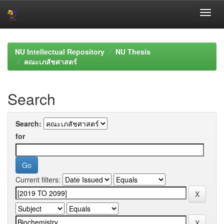
Skip
navigation
NU Intellectual Repository
NU Thesis
คณะเภสัชศาสตร์
Search
Search:
for
Current filters: