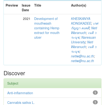
Preview
Issue
Title
Author(s)
Date
2021
Development of
KHESKANYA
mouthwash
KONGKADEE
;
เกศ
containing Hemp
กัญญา คงคดี
;
Neti
extract for mouth
Waranuch
;
เนติ ว
ulcer
ระนุช
;
Naresuan
University
;
Neti
Waranuch
;
เนติ ว
ระนุช
;
netiw@nu.ac.th
;
netiw@nu.ac.th
Discover
Subject
Anti-inflammation
1
Cannabis sativa L.
1