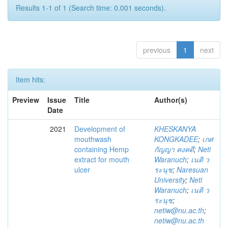
Results 1-1 of 1 (Search time: 0.001 seconds).
previous
1
next
Item hits:
Preview
Issue
Title
Author(s)
Date
2021
Development of
KHESKANYA
mouthwash
KONGKADEE
;
เกศ
containing Hemp
กัญญา คงคดี
;
Neti
extract for mouth
Waranuch
;
เนติ ว
ulcer
ระนุช
;
Naresuan
University
;
Neti
Waranuch
;
เนติ ว
ระนุช
;
netiw@nu.ac.th
;
netiw@nu.ac.th