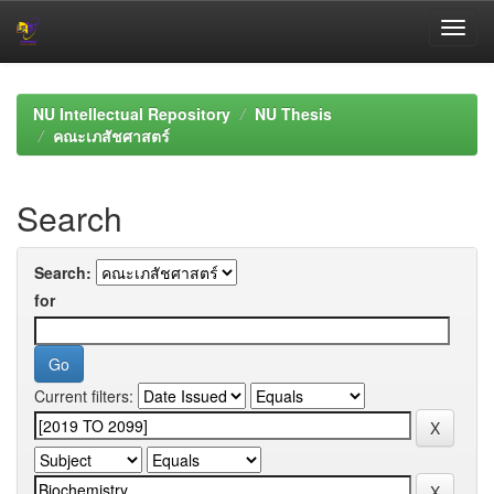
Skip
navigation
NU Intellectual Repository
NU Thesis
คณะเภสัชศาสตร์
Search
Search:
for
Current filters: