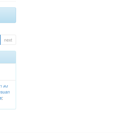
next
า คง
esuan
ช
;