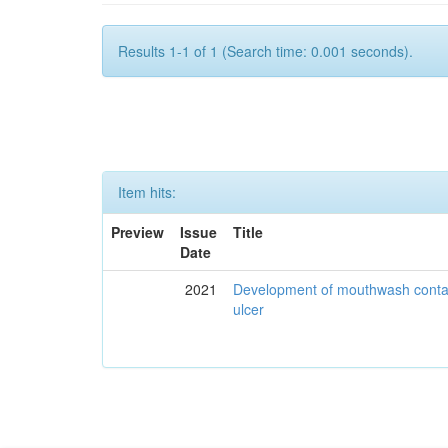
Results 1-1 of 1 (Search time: 0.001 seconds).
Item hits:
Preview
Issue
Title
Date
2021
Development of mouthwash contai
ulcer