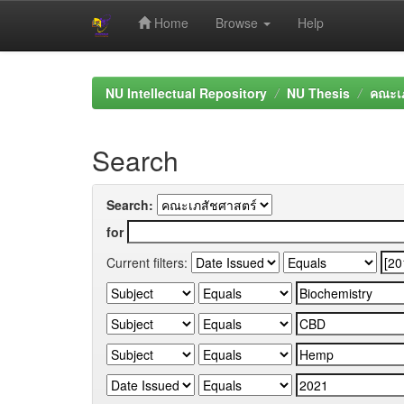
Home
Browse
Help
Skip
navigation
NU Intellectual Repository
NU Thesis
คณะเภ
Search
Search:
for
Current filters: