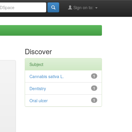
Sign on to:
Discover
Subject
Cannabis sativa L.
1
Dentistry
1
Oral ulcer
1