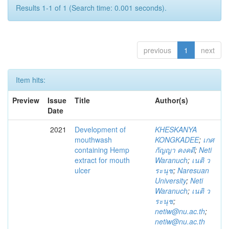
Results 1-1 of 1 (Search time: 0.001 seconds).
previous
1
next
Item hits:
Preview
Issue
Title
Author(s)
Date
2021
Development of
KHESKANYA
mouthwash
KONGKADEE
;
เกศ
containing Hemp
กัญญา คงคดี
;
Neti
extract for mouth
Waranuch
;
เนติ ว
ulcer
ระนุช
;
Naresuan
University
;
Neti
Waranuch
;
เนติ ว
ระนุช
;
netiw@nu.ac.th
;
netiw@nu.ac.th