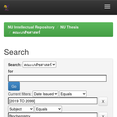
Skip
navigation
NU Intellectual Repository
NU Thesis
คณะเภสัชศาสตร์
Search
Search:
for
Current filters: