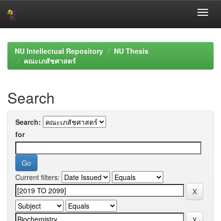
Skip
navigation
NU Intellectual Repository
NU Thesis
คณะเภสัชศาสตร์
Search
Search:
for
Current filters: