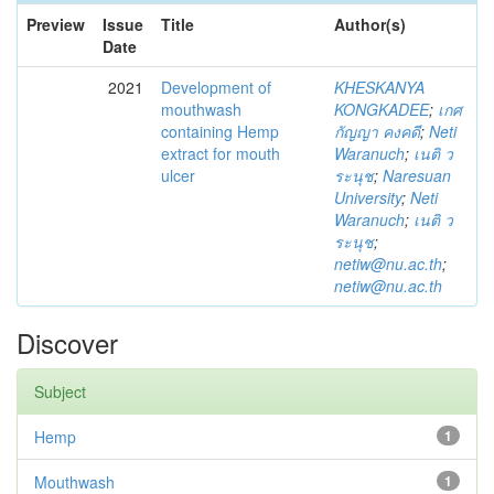
Preview
Issue
Title
Author(s)
Date
2021
Development of
KHESKANYA
mouthwash
KONGKADEE
;
เกศ
containing Hemp
กัญญา คงคดี
;
Neti
extract for mouth
Waranuch
;
เนติ ว
ulcer
ระนุช
;
Naresuan
University
;
Neti
Waranuch
;
เนติ ว
ระนุช
;
netiw@nu.ac.th
;
netiw@nu.ac.th
Discover
Subject
Hemp
1
Mouthwash
1