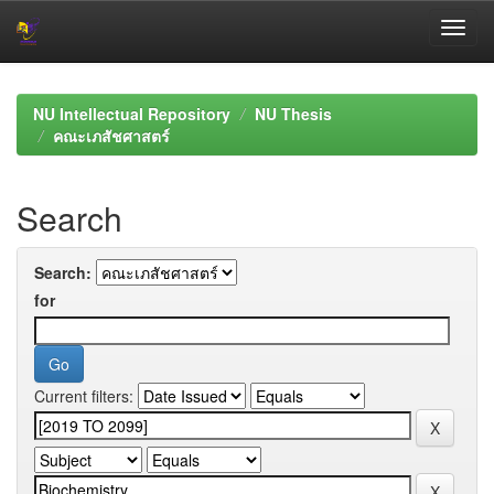
Skip
navigation
NU Intellectual Repository
NU Thesis
คณะเภสัชศาสตร์
Search
Search:
for
Current filters: