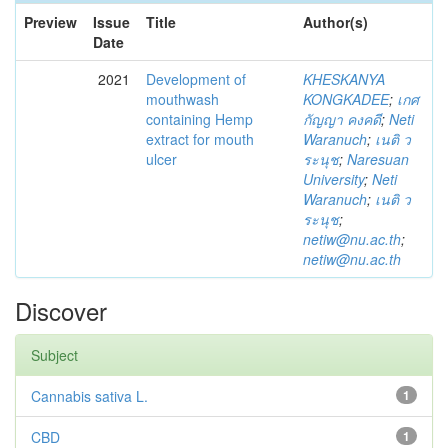
Preview
Issue
Title
Author(s)
Date
2021
Development of
KHESKANYA
mouthwash
KONGKADEE
;
เกศ
containing Hemp
กัญญา คงคดี
;
Neti
extract for mouth
Waranuch
;
เนติ ว
ulcer
ระนุช
;
Naresuan
University
;
Neti
Waranuch
;
เนติ ว
ระนุช
;
netiw@nu.ac.th
;
netiw@nu.ac.th
Discover
Subject
Cannabis sativa L.
1
CBD
1