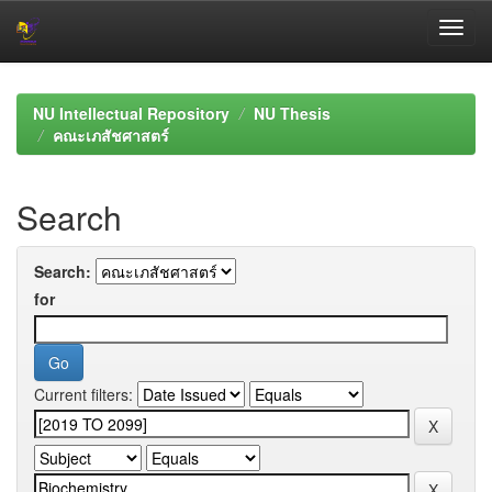
Skip
navigation
NU Intellectual Repository
NU Thesis
คณะเภสัชศาสตร์
Search
Search:
for
Current filters: