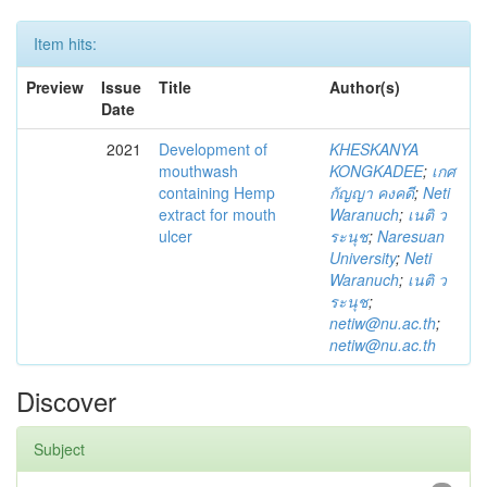
Item hits:
Preview
Issue
Title
Author(s)
Date
2021
Development of
KHESKANYA
mouthwash
KONGKADEE
;
เกศ
containing Hemp
กัญญา คงคดี
;
Neti
extract for mouth
Waranuch
;
เนติ ว
ulcer
ระนุช
;
Naresuan
University
;
Neti
Waranuch
;
เนติ ว
ระนุช
;
netiw@nu.ac.th
;
netiw@nu.ac.th
Discover
Subject