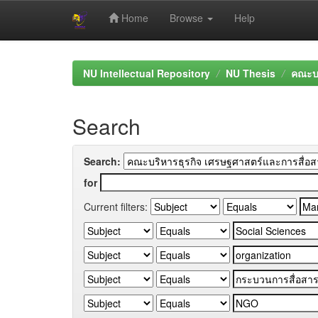
Home
Browse
Help
Skip
navigation
NU Intellectual Repository
NU Thesis
คณะบร
Search
Search:
for
Current filters: