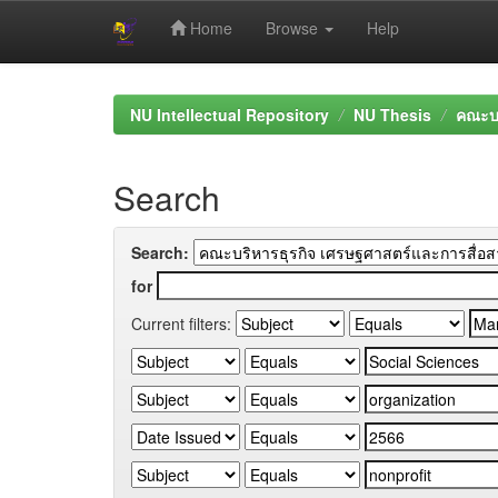
Home
Browse
Help
Skip
navigation
NU Intellectual Repository
NU Thesis
คณะบร
Search
Search:
for
Current filters: