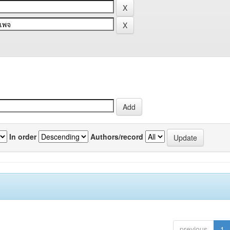
In order
Authors/record
previous
1