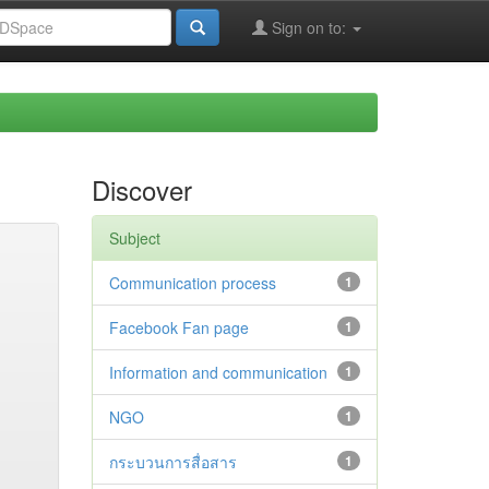
Sign on to:
Discover
Subject
Communication process
1
Facebook Fan page
1
Information and communication
1
NGO
1
กระบวนการสื่อสาร
1