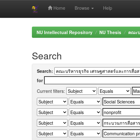
Home
Browse
Help
Skip
navigation
NU Intellectual Repository
NU Thesis
คณะบร
Search
Search:
for
Current filters: