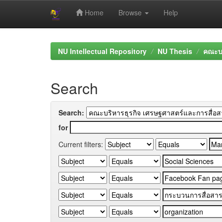
Home
Browse
Help
Skip
navigation
NU Intellectual Repository
NU Thesis
คณะบร
Search
Search:
for
Current filters: