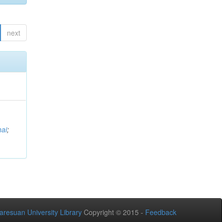
next
;
hai
;
aresuan University Library
Copyright © 2015 -
Feedback