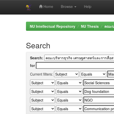
Home
Browse
Help
Skip
navigation
NU Intellectual Repository
NU Thesis
คณะบร
Search
Search:
for
Current filters: