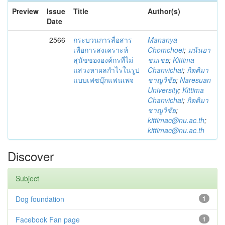
Preview
Issue
Title
Author(s)
Date
2566
กระบวนการสื่อสาร
Mananya
เพื่อการสงเคราะห์
Chomchoei
;
มนันยา
สุนัขขององค์กรที่ไม่
ชมเชย
;
Kittima
แสวงหาผลกำไรในรูป
Chanvichai
;
กิตติมา
แบบเฟซบุ๊กแฟนเพจ
ชาญวิชัย
;
Naresuan
University
;
Kittima
Chanvichai
;
กิตติมา
ชาญวิชัย
;
kittimac@nu.ac.th
;
kittimac@nu.ac.th
Discover
Subject
Dog foundation
1
Facebook Fan page
1