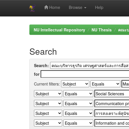
Home
Browse
Help
Skip
navigation
NU Intellectual Repository
NU Thesis
คณะบร
Search
Search:
for
Current filters: