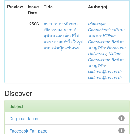
Preview
Issue
Title
Author(s)
Date
2566
กระบวนการสื่อสาร
Mananya
เพื่อการสงเคราะห์
Chomchoei
;
มนันยา
สุนัขขององค์กรที่ไม่
ชมเชย
;
Kittima
แสวงหาผลกำไรในรูป
Chanvichai
;
กิตติมา
แบบเฟซบุ๊กแฟนเพจ
ชาญวิชัย
;
Naresuan
University
;
Kittima
Chanvichai
;
กิตติมา
ชาญวิชัย
;
kittimac@nu.ac.th
;
kittimac@nu.ac.th
Discover
Subject
Dog foundation
1
Facebook Fan page
1