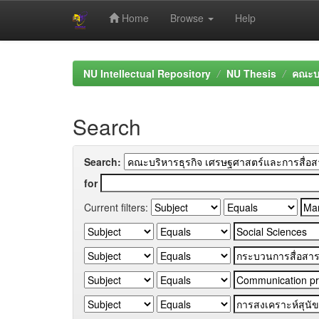
Home
Browse
Help
Skip
navigation
NU Intellectual Repository
NU Thesis
คณะบร
Search
Search:
for
Current filters: