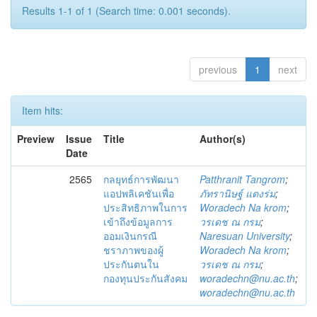
Results 1-1 of 1 (Search time: 0.001 seconds).
previous
1
next
Item hits:
Preview
Issue
Title
Author(s)
Date
2565
กลยุทธ์การพัฒนา
Patthranit Tangrom
;
แอปพลิเคชันเพื่อ
ภัทรานิษฐ์ แตงร่ม
;
ประสิทธิภาพในการ
Woradech Na krom
;
เข้าถึงข้อมูลการ
วรเดช ณ กรม
;
ออมเงินกรณี
Naresuan University
;
ชราภาพของผู้
Woradech Na krom
;
ประกันตนใน
วรเดช ณ กรม
;
กองทุนประกันสังคม
woradechn@nu.ac.th
;
woradechn@nu.ac.th