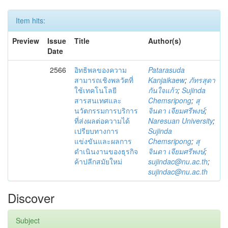
Item hits:
Preview
Issue
Title
Author(s)
Date
2566
อิทธิพลของความ
Patarasuda
สามารถเชิงพลวัตที่
Kanjaikaew
;
ภัทรสุดา
ใช้เทคโนโลยี
กันใจแก้ว
;
Sujinda
สารสนเทศและ
Chemsripong
;
สุ
นวัตกรรมการบริการ
จินดา เจียมศรีพงษ์
;
ที่ส่งผลต่อความได้
Naresuan University
;
เปรียบทางการ
Sujinda
แข่งขันและผลการ
Chemsripong
;
สุ
ดำเนินงานของธุรกิจ
จินดา เจียมศรีพงษ์
;
ค้าปลีกสมัยใหม่
sujindac@nu.ac.th
;
sujindac@nu.ac.th
Discover
Subject