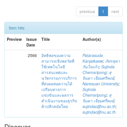
previous
1
next
Item hits:
Preview
Issue
Title
Author(s)
Date
2566
อิทธิพลของความ
Patarasuda
สามารถเชิงพลวัตที่
Kanjaikaew
;
ภัทรสุดา
ใช้เทคโนโลยี
กันใจแก้ว
;
Sujinda
สารสนเทศและ
Chemsripong
;
สุ
นวัตกรรมการบริการ
จินดา เจียมศรีพงษ์
;
ที่ส่งผลต่อความได้
Naresuan University
;
เปรียบทางการ
Sujinda
แข่งขันและผลการ
Chemsripong
;
สุ
ดำเนินงานของธุรกิจ
จินดา เจียมศรีพงษ์
;
ค้าปลีกสมัยใหม่
sujindac@nu.ac.th
;
sujindac@nu.ac.th
Discover