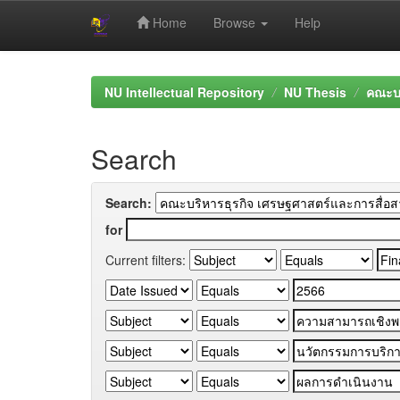
Home
Browse
Help
Skip
navigation
NU Intellectual Repository
NU Thesis
คณะบร
Search
Search:
for
Current filters: