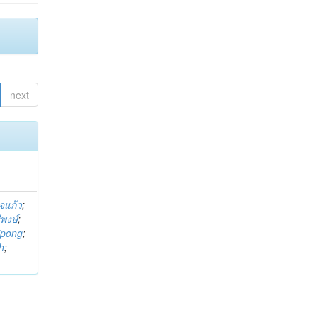
next
จแก้ว
;
ีพงษ์
;
ipong
;
h
;