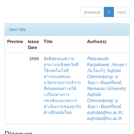
previous
1
next
Item hits:
Preview
Issue
Title
Author(s)
Date
2566
อิทธิพลของความ
Patarasuda
สามารถเชิงพลวัตที่
Kanjaikaew
;
ภัทรสุดา
ใช้เทคโนโลยี
กันใจแก้ว
;
Sujinda
สารสนเทศและ
Chemsripong
;
สุ
นวัตกรรมการบริการ
จินดา เจียมศรีพงษ์
;
ที่ส่งผลต่อความได้
Naresuan University
;
เปรียบทางการ
Sujinda
แข่งขันและผลการ
Chemsripong
;
สุ
ดำเนินงานของธุรกิจ
จินดา เจียมศรีพงษ์
;
ค้าปลีกสมัยใหม่
sujindac@nu.ac.th
;
sujindac@nu.ac.th
Discover