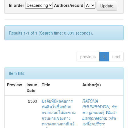
In order
Authors/record
Results 1-1 of 1 (Search time: 0.001 seconds).
previous
1
next
Item hits:
Preview
Issue
Title
Author(s)
Date
2563
ปัจจัยที่มีผลต่อการ
RATCHA
ตัดสินใจซื้อกล้วย
PHUKPHAYON
;
รัช
กรอบสอดไส้มะขาม
ชา ผูกพยนต์
;
Wasin
กวนผ่านช่องทาง
Liampreecha
;
วศิน
ตลาดกลางพาณิชย์
เหลี่ยมปรีชา
;