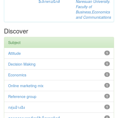
อิเล็กทรอนิกส์
Naresuan University.
Faculty of
Business,Economics
and Communications
Discover
Subject
Attitude
1
Decision Making
1
Economics
1
Online marketing mix
1
Reference group
1
กลุ่มอ้างอิง
1
1