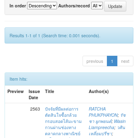
In order
Authors/record
Results 1-1 of 1 (Search time: 0.001 seconds).
previous
1
next
Item hits:
Preview
Issue
Title
Author(s)
Date
2563
ปัจจัยที่มีผลต่อการ
RATCHA
ตัดสินใจซื้อกล้วย
PHUKPHAYON
;
รัช
กรอบสอดไส้มะขาม
ชา ผูกพยนต์
;
Wasin
กวนผ่านช่องทาง
Liampreecha
;
วศิน
ตลาดกลางพาณิชย์
เหลี่ยมปรีชา
;