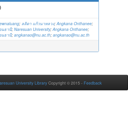
)
aewnaluang
;
ลลิดา แก้วนาหลวง
;
Angkana Onthanee
;
่อนธานี
;
Naresuan University
;
Angkana Onthanee
;
่อนธานี
;
angkanao@nu.ac.th
;
angkanao@nu.ac.th
aresuan University Library
Copyright © 2015 -
Feedback