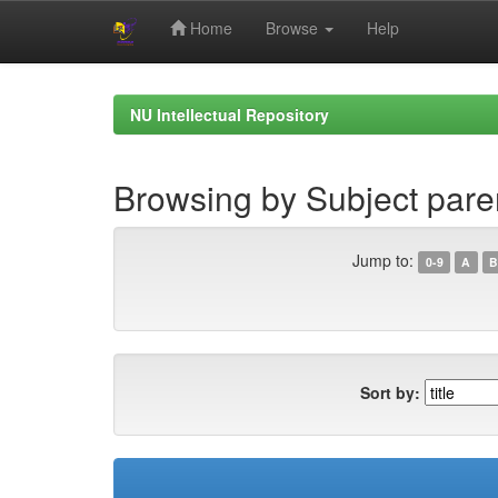
Home
Browse
Help
Skip
navigation
NU Intellectual Repository
Browsing by Subject par
Jump to:
0-9
A
B
Sort by: