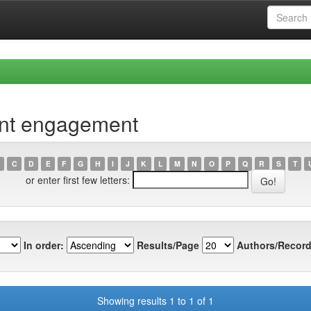
ent engagement
C
D
E
F
G
H
I
J
K
L
M
N
O
P
Q
R
S
T
or enter first few letters:
In order:
Results/Page
Authors/Record
Showing results 1 to 1 of 1