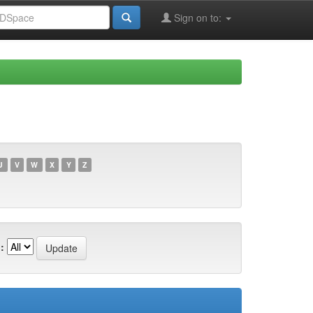
Sign on to:
U
V
W
X
Y
Z
: