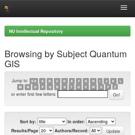
Skip
navigation
NU Intellectual Repository
Browsing by Subject Quantum
GIS
Jump to:
0-9
A
B
C
D
E
F
G
H
I
J
K
L
M
N
O
P
Q
R
S
T
U
V
W
X
Y
Z
or enter first few letters:
Sort by:
In order:
Results/Page
Authors/Record: