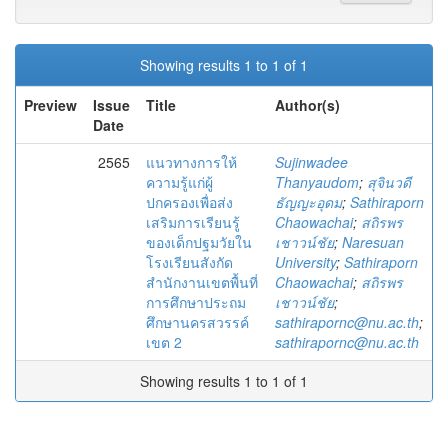
Showing results 1 to 1 of 1
Preview
Issue
Title
Author(s)
Date
2565
แนวทางการให้
Sujinwadee
ความรู้แก่ผู้
Thanyaudom
;
สุจินวดี
ปกครองเพื่อส่ง
ธัญญะอุดม
;
Sathiraporn
เสริมการเรียนรู้
Chaowachai
;
สถิรพร
ของเด็กปฐมวัยใน
เชาวน์ชัย
;
Naresuan
โรงเรียนสังกัด
University
;
Sathiraporn
สำนักงานเขตพื้นที่
Chaowachai
;
สถิรพร
การศึกษาประถม
เชาวน์ชัย
;
ศึกษานครสวรรค์
sathirapornc@nu.ac.th
;
เขต 2
sathirapornc@nu.ac.th
Showing results 1 to 1 of 1