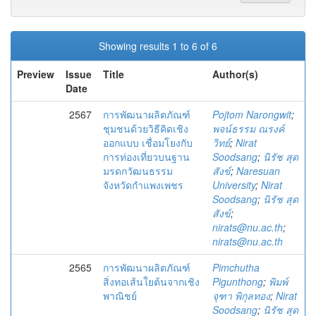
Showing results 1 to 6 of 6
Preview
Issue
Title
Author(s)
Date
2567
การพัฒนาผลิตภัณฑ์
Pojtom Narongwit
;
ชุมชนด้วยวิธีคิดเชิง
พจน์ธรรม ณรงค์
ออกแบบ เชื่อมโยงกับ
วิทย์
;
Nirat
การท่องเที่ยวบนฐาน
Soodsang
;
นิรัช สุด
มรดกวัฒนธรรม
สังข์
;
Naresuan
จังหวัดกำแพงเพชร
University
;
Nirat
Soodsang
;
นิรัช สุด
สังข์
;
nirats@nu.ac.th
;
nirats@nu.ac.th
2565
การพัฒนาผลิตภัณฑ์
Pimchutha
สิ่งทอเส้นใยต้นจากเชิง
Pigunthong
;
พิมพ์
พาณิชย์
จุฑา พิกุลทอง
;
Nirat
Soodsang
;
นิรัช สุด