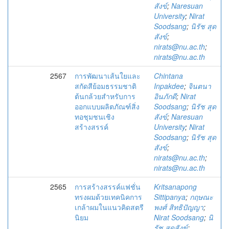
สังข์
;
Naresuan
University
;
Nirat
Soodsang
;
นิรัช สุด
สังข์
;
nirats@nu.ac.th
;
nirats@nu.ac.th
2567
การพัฒนาเส้นใยและ
Chintana
สกัดสีย้อมธรรมชาติ
Inpakdee
;
จินตนา
ต้นกล้วยสำหรับการ
อินภักดี
;
Nirat
ออกแบบผลิตภัณฑ์สิ่ง
Soodsang
;
นิรัช สุด
ทอชุมชนเชิง
สังข์
;
Naresuan
สร้างสรรค์
University
;
Nirat
Soodsang
;
นิรัช สุด
สังข์
;
nirats@nu.ac.th
;
nirats@nu.ac.th
2565
การสร้างสรรค์แฟชั่น
Kritsanapong
ทรงผมด้วยเทคนิคการ
Sittipanya
;
กฤษณะ
เกล้าผมในแนวคิดสตรี
พงศ์ สิทธิปัญญา
;
นิยม
Nirat Soodsang
;
นิ
รัช สุดสังข์
;