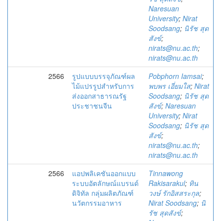
Naresuan
University
;
Nirat
Soodsang
;
นิรัช สุด
สังข์
;
nirats@nu.ac.th
;
nirats@nu.ac.th
2566
รูปแบบบรรจุภัณฑ์ผล
Pobphorn Iamsai
;
ไม้แปรรูปสำหรับการ
พบพร เอี่ยมใส
;
Nirat
ส่งออกสาธารณรัฐ
Soodsang
;
นิรัช สุด
ประชาชนจีน
สังข์
;
Naresuan
University
;
Nirat
Soodsang
;
นิรัช สุด
สังข์
;
nirats@nu.ac.th
;
nirats@nu.ac.th
2566
แอปพลิเคชันออกแบบ
Tinnawong
ระบบอัตลักษณ์แบรนด์
Rakisarakul
;
ทิน
ดิจิทัล กลุ่มผลิตภัณฑ์
วงษ์ รักอิสสระกุล
;
นวัตกรรมอาหาร
Nirat Soodsang
;
นิ
รัช สุดสังข์
;