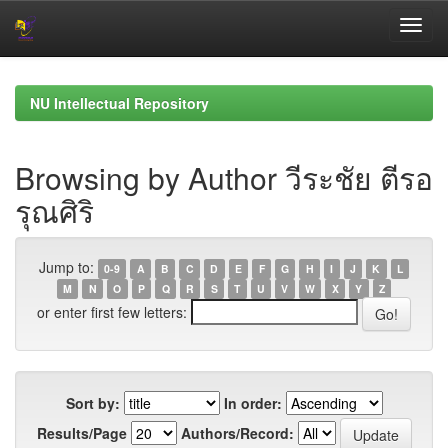
Skip
navigation
NU Intellectual Repository
Browsing by Author วีระชัย ตีรอ
รุณศิริ
Jump to:
0-9
A
B
C
D
E
F
G
H
I
J
K
L
M
N
O
P
Q
R
S
T
U
V
W
X
Y
Z
or enter first few letters:
Sort by:
In order:
Results/Page
Authors/Record: