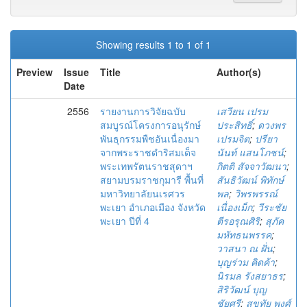
Showing results 1 to 1 of 1
Preview
Issue
Title
Author(s)
Date
2556
รายงานการวิจัยฉบับ
เสวียน เปรม
สมบูรณ์โครงการอนุรักษ์
ประสิทธิ์
;
ดวงพร
พันธุกรรมพืชอันเนื่องมา
เปรมจิต
;
ปรียา
จากพระราชดำริสมเด็จ
นันท์ แสนโภชน์
;
พระเทพรัตนราชสุดาฯ
กิตติ สัจจาวัฒนา
;
สยามบรมราชกุมารี พื้นที่
สันธิวัฒน์ พิทักษ์
มหาวิทยาลัยนเรศวร
พล
;
วิพรพรรณ์
พะเยา อำเภอเมือง จังหวัด
เนื่องเม็ก
;
วีระชัย
พะเยา ปีที่ 4
ตีรอรุณศิริ
;
สุภัค
มหัทธนพรรค
;
วาสนา ณ ฝั่น
;
บุญร่วม คิดค้า
;
นิรมล รังสยาธร
;
สิริวัฒน์ บุญ
ชัยศรี
;
สุขทัย พงศ์