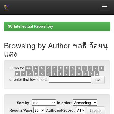
Skip
navigation
NU Intellectual Repository
Browsing by Author ชลธี จ้อยนุ
แสง
Jump to:
0-9
A
B
C
D
E
F
G
H
I
J
K
L
M
N
O
P
Q
R
S
T
U
V
W
X
Y
Z
or enter first few letters:
Sort by:
In order:
Results/Page
Authors/Record: