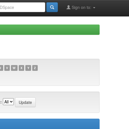
Sign on to:
U
V
W
X
Y
Z
: