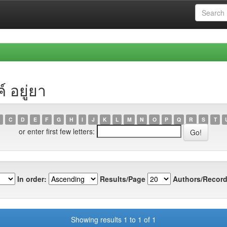
 อยู่ยา
C
D
E
F
G
H
I
J
K
L
M
N
O
P
Q
R
S
T
or enter first few letters:
In order:
Results/Page
Authors/Record
Showing results 1 to 1 of 1