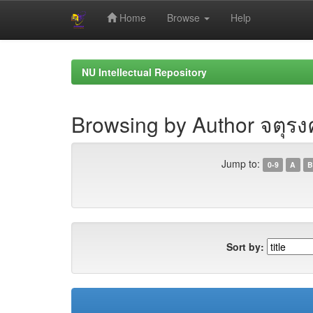
Home
Browse
Help
Skip
navigation
NU Intellectual Repository
Browsing by Author จตุรงค์
Jump to:
0-9
A
B
Sort by: