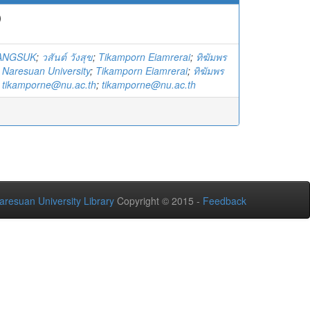
)
ANGSUK
;
วสันต์ วังสุข
;
Tikamporn Eiamrerai
;
ทิฆัมพร
;
Naresuan University
;
Tikamporn Eiamrerai
;
ทิฆัมพร
;
tikamporne@nu.ac.th
;
tikamporne@nu.ac.th
aresuan University Library
Copyright © 2015 -
Feedback