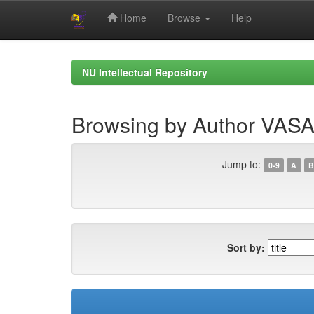
Home
Browse
Help
Skip
navigation
NU Intellectual Repository
Browsing by Author VA
Jump to:
0-9
A
B
Sort by: