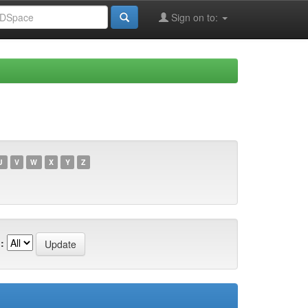
Sign on to:
U
V
W
X
Y
Z
: