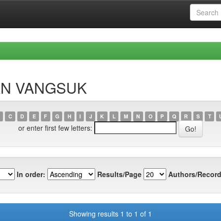
SAN VANGSUK
C
D
E
F
G
H
I
J
K
L
M
N
O
P
Q
R
S
T
or enter first few letters:
In order:
Results/Page
Authors/Record
Showing results 1 to 1 of 1