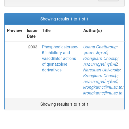
Showing results 1 to 1 of 1
Preview
Issue
Title
Author(s)
Date
2003
Phosphodiesterase-
Usana Chatturong
;
5 inhibitory and
อุษณา จัตุรงค์
;
vasodilator actions
Krongkarn Chootip
;
of quinazoline
กรองกาญจน์ ชูทิพย์
;
derivatives
Naresuan University
;
Krongkarn Chootip
;
กรองกาญจน์ ชูทิพย์
;
krongkarnc@nu.ac.th
;
krongkarnc@nu.ac.th
Showing results 1 to 1 of 1