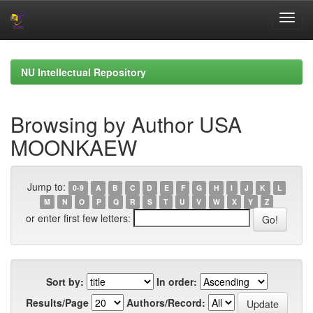
Skip
navigation
NU Intellectual Repository
Browsing by Author USA
MOONKAEW
Jump to:
0-9
A
B
C
D
E
F
G
H
I
J
K
L
M
N
O
P
Q
R
S
T
U
V
W
X
Y
Z
or enter first few letters:
Sort by:
In order:
Results/Page
Authors/Record: